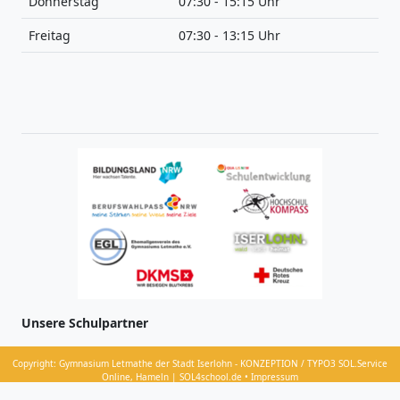
Donnerstag
07:30 - 15:15 Uhr
Freitag
07:30 - 13:15 Uhr
Unsere Schulpartner
Copyright: Gymnasium Letmathe der Stadt Iserlohn - KONZEPTION / TYPO3 SOL.Service
Online, Hameln | SOL4school.de • Impressum