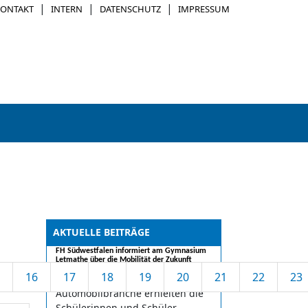
|
|
|
KONTAKT
INTERN
DATENSCHUTZ
IMPRESSUM
AKTUELLE BEITRÄGE
FH Südwestfalen informiert am Gymnasium
Letmathe über die Mobilität der Zukunft
16
17
18
19
20
21
22
23
Einen spannenden Einblick in die
Automobilbranche erhielten die
Schülerinnen und Schüler