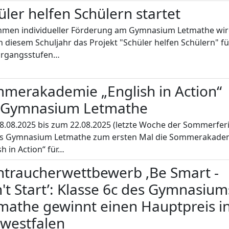
üler helfen Schülern startet
hmen individueller Förderung am Gymnasium Letmathe wi
n diesem Schuljahr das Projekt "Schüler helfen Schülern" fü
ahrgangsstufen…
merakademie „English in Action“
Gymnasium Letmathe
.08.2025 bis zum 22.08.2025 (letzte Woche der Sommerfer
as Gymnasium Letmathe zum ersten Mal die Sommerakade
sh in Action“ für…
htraucherwettbewerb ‚Be Smart -
't Start’: Klasse 6c des Gymnasium
mathe gewinnt einen Hauptpreis i
westfalen