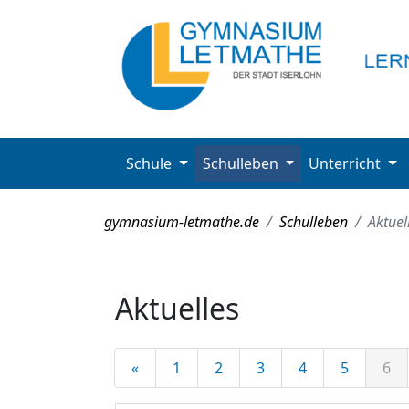
Schule
Schulleben
Unterricht
gymnasium-letmathe.de
Schulleben
Aktuel
Aktuelles
«
1
2
3
4
5
6