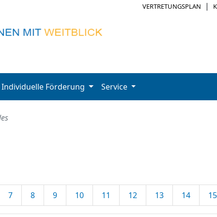
|
VERTRETUNGSPLAN
Individuelle Förderung
Service
les
7
8
9
10
11
12
13
14
15