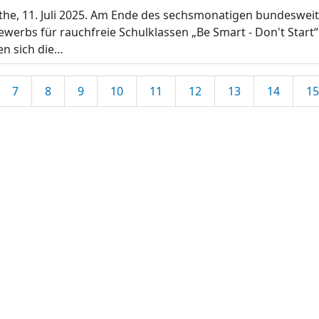
he, 11. Juli 2025. Am Ende des sechsmonatigen bundeswei
werbs für rauchfreie Schulklassen „Be Smart - Don't Start“
n sich die…
7
8
9
10
11
12
13
14
15