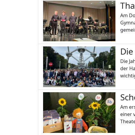
Tha
Am Don
Gymna
gemei
Die
Die Ja
der Ha
wicht
Sch
Am ers
einer 
Theat