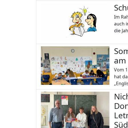
Sch
Im Ra
auch i
die J
Som
am 
Vom 18
hat d
„Engli
Nic
Don
Let
Süd