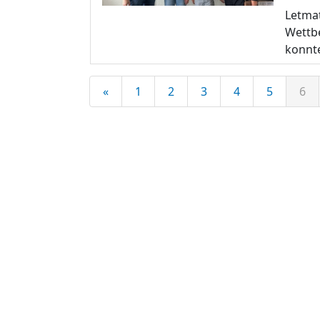
Letmat
Wettbe
konnte
«
1
2
3
4
5
6