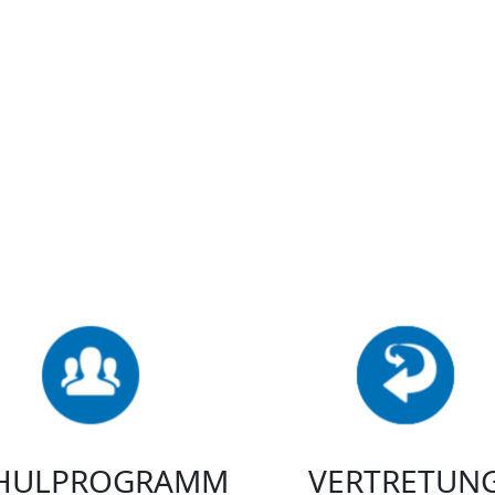
HULPROGRAMM
VERTRETUN