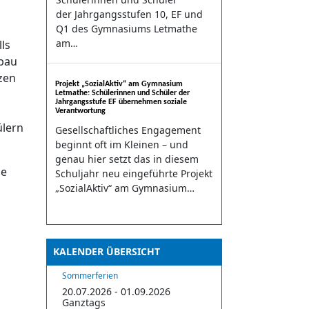
der Jahrgangsstufen 10, EF und
Q1 des Gymnasiums Letmathe
am…
ls
bbau
zen
Projekt „SozialAktiv“ am Gymnasium
Letmathe: Schülerinnen und Schüler der
Jahrgangsstufe EF übernehmen soziale
Verantwortung
ülern
Gesellschaftliches Engagement
beginnt oft im Kleinen – und
genau hier setzt das in diesem
se
Schuljahr neu eingeführte Projekt
„SozialAktiv“ am Gymnasium…
KALENDER ÜBERSICHT
Sommerferien
20.07.2026 - 01.09.2026
Ganztags