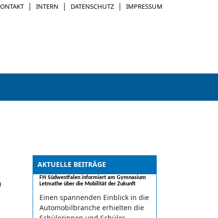
|
|
|
KONTAKT
INTERN
DATENSCHUTZ
IMPRESSUM
AKTUELLE BEITRÄGE
FH Südwestfalen informiert am Gymnasium
n
Letmathe über die Mobilität der Zukunft
Einen spannenden Einblick in die
Automobilbranche erhielten die
Schülerinnen und Schüler