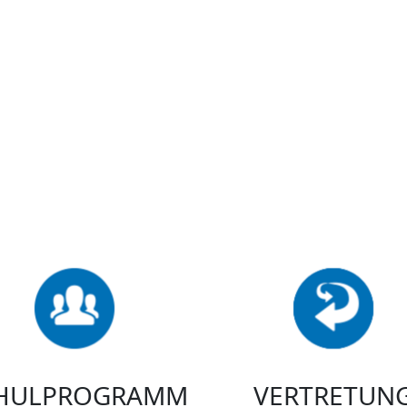
HULPROGRAMM
VERTRETUN