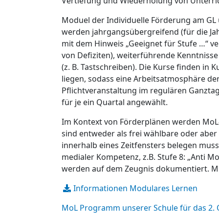
Vertiefung und Wiederholung von Unterric
Moduel der Individuelle Förderung am GL u
werden jahrgangsübergreifend (für die J
mit dem Hinweis „Geeignet für Stufe …“ 
von Defiziten), weiterführende Kenntniss
(z. B. Tastschreiben). Die Kurse finden in 
liegen, sodass eine Arbeitsatmosphäre de
Pflichtveranstaltung im regulären Ganzta
für je ein Quartal angewählt.
Im Kontext von Förderplänen werden MoL-
sind entweder als frei wählbare oder aber 
innerhalb eines Zeitfensters belegen muss
medialer Kompetenz, z.B. Stufe 8: „Anti Mo
werden auf dem Zeugnis dokumentiert. 
Informationen Modulares Lernen
MoL Programm unserer Schule für das 2. 